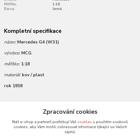
Měřítko:
1:18
Barva:
černá
Kompletní specifikace
název:
Mercedes G4 (W31)
výrobce:
MCG
měřítko:
1:18
materiál:
kov / plast
rok 1938
Zboží zařazeno v kategoriích
Zpracování cookies
Všechny modely
Náš e-shop a partneři potřebují Váš
souhlas
s použitím souborů
cookies, aby Vám mohli zobrazovat informace týkající se Vašich
Modely 1:18
zájmů.
MCG