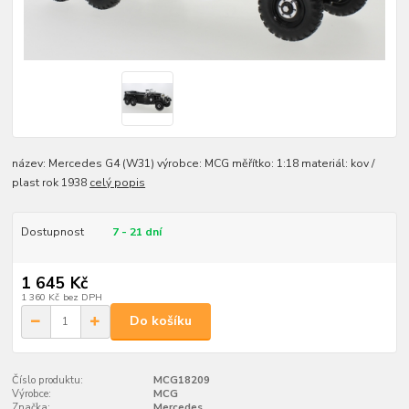
název: Mercedes G4 (W31) výrobce: MCG měřítko: 1:18 materiál: kov /
plast rok 1938
celý popis
Dostupnost
7 - 21 dní
1 645 Kč
1 360 Kč
bez DPH
Do košíku
Číslo produktu:
MCG18209
Výrobce:
MCG
Značka:
Mercedes