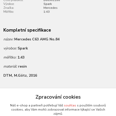
Číslo produktu:
B66961268
Výrobce:
Spark
Značka:
Mercedes
Měřítko:
1:43
Kompletní specifikace
název:
Mercedes C63 AMG No.84
výrobce:
Spark
měřítko:
1:43
materiál:
resin
DTM, M.Götz, 2016
Zboží zařazeno v kategoriích
Zpracování cookies
Všechny modely
Náš e-shop a partneři potřebují Váš
souhlas
s použitím souborů
cookies, aby Vám mohli zobrazovat informace týkající se Vašich
Modely 1:43
zájmů.