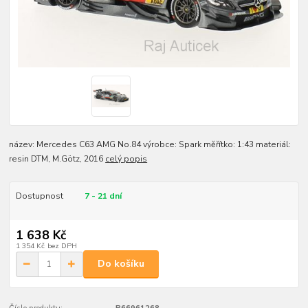
název: Mercedes C63 AMG No.84 výrobce: Spark měřítko: 1:43 materiál:
resin DTM, M.Götz, 2016
celý popis
Dostupnost
7 - 21 dní
1 638 Kč
1 354 Kč
bez DPH
Do košíku