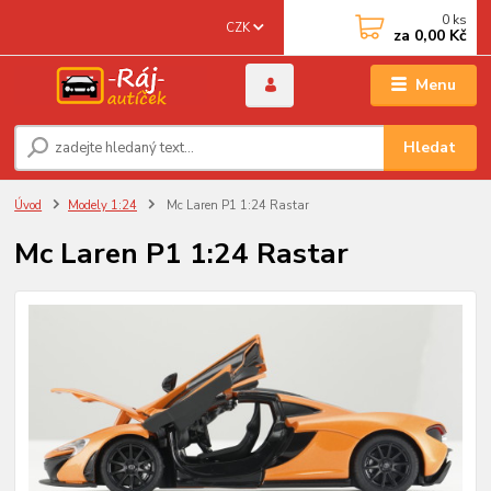
0
ks
CZK
za
0,00 Kč
Menu
Hledat
Úvod
Modely 1:24
Mc Laren P1 1:24 Rastar
Mc Laren P1 1:24 Rastar