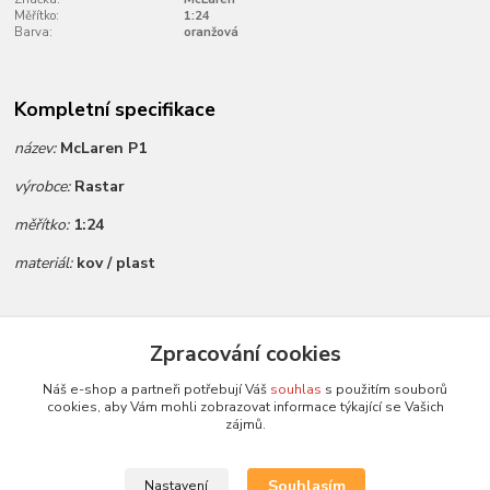
Měřítko:
1:24
Barva:
oranžová
Kompletní specifikace
název:
McLaren P1
výrobce:
Rastar
měřítko:
1:24
materiál:
kov / plast
Zboží zařazeno v kategoriích
Zpracování cookies
Všechny modely
Náš e-shop a partneři potřebují Váš
souhlas
s použitím souborů
cookies, aby Vám mohli zobrazovat informace týkající se Vašich
Modely 1:24
zájmů.
Rastar
Souhlasím
Nastavení