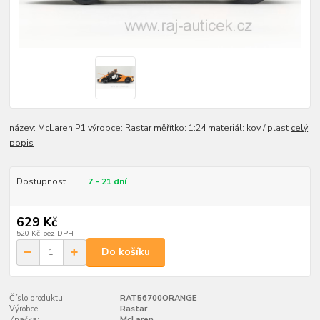
název: McLaren P1 výrobce: Rastar měřítko: 1:24 materiál: kov / plast
celý
popis
Dostupnost
7 - 21 dní
629 Kč
520 Kč
bez DPH
Do košíku
Číslo produktu:
RAT56700ORANGE
Výrobce:
Rastar
Značka:
McLaren