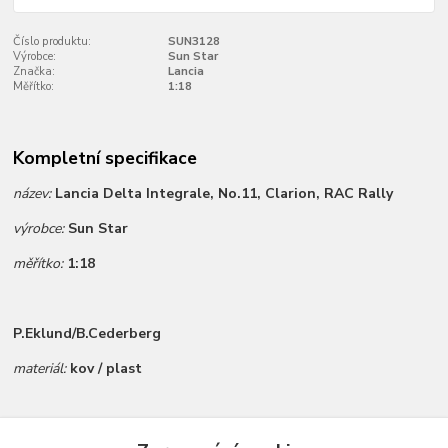
Číslo produktu:
SUN3128
Výrobce:
Sun Star
Značka:
Lancia
Měřítko:
1:18
Kompletní specifikace
název:
Lancia Delta Integrale, No.11, Clarion, RAC Rally
výrobce:
Sun Star
měřítko:
1:18
P.Eklund/B.Cederberg
materiál:
kov / plast
Zboží zařazeno v kategoriích