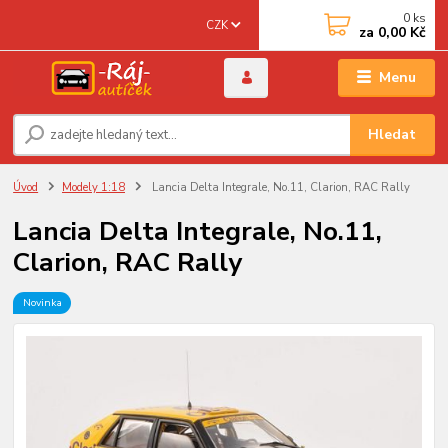
0
ks
CZK
za
0,00 Kč
Menu
Hledat
Úvod
Modely 1:18
Lancia Delta Integrale, No.11, Clarion, RAC Rally
Lancia Delta Integrale, No.11,
Clarion, RAC Rally
Novinka