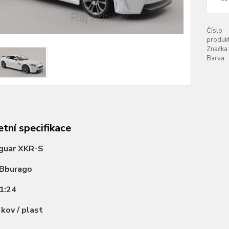
Číslo
produkt
Značka:
Barva:
tní specifikace
guar XKR-S
Bburago
1:24
:
kov / plast