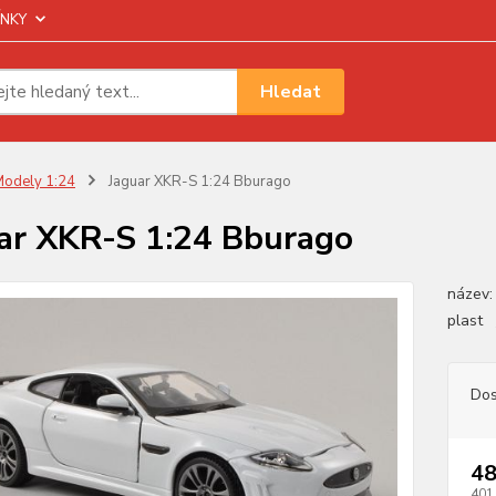
NKY
Hledat
odely 1:24
Jaguar XKR-S 1:24 Bburago
ar XKR-S 1:24 Bburago
název:
plast
Dos
48
401