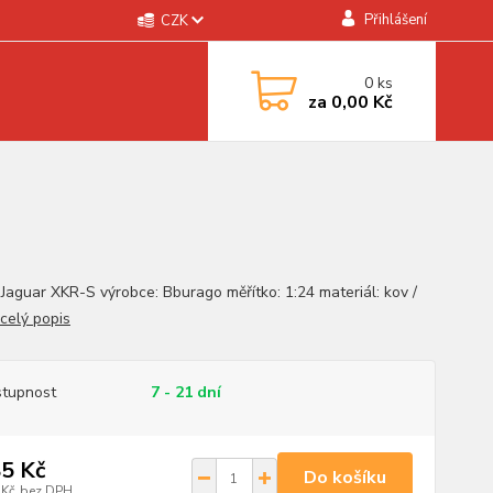
Přihlášení
CZK
0
ks
za
0,00 Kč
 Jaguar XKR-S výrobce: Bburago měřítko: 1:24 materiál: kov /
celý popis
tupnost
7 - 21 dní
5 Kč
Do košíku
 Kč
bez DPH