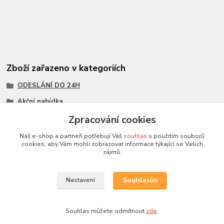
Zboží zařazeno v kategoriích
ODESLÁNÍ DO 24H
Akční nabídka
Všechny modely
Zpracování cookies
Modely 1:43
Náš e-shop a partneři potřebují Váš
souhlas
s použitím souborů
cookies, aby Vám mohli zobrazovat informace týkající se Vašich
měřítko 1:43
zájmů.
First 43
Souhlasím
Nastavení
Souhlas můžete odmítnout
zde
.