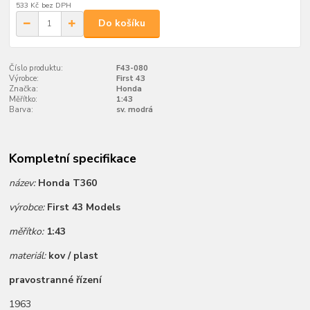
533 Kč
bez DPH
Do košíku
Číslo produktu:
F43-080
Výrobce:
First 43
Značka:
Honda
Měřítko:
1:43
Barva:
sv. modrá
Kompletní specifikace
název:
Honda T360
výrobce:
First 43 Models
měřítko:
1:43
materiál:
kov / plast
pravostranné řízení
1963