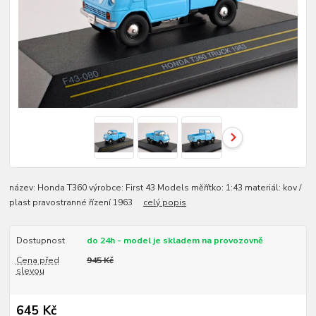
název: Honda T360 výrobce: First 43 Models měřítko: 1:43 materiál: kov /
plast pravostranné řízení 1963
celý popis
Dostupnost
do 24h - model je skladem na provozovně
Cena před
945 Kč
slevou
645 Kč