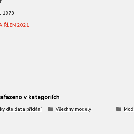
r
l 1973
 ŘÍJEN 2021
zařazeno v kategoriích
ky dle data přidání
Všechny modely
Mode