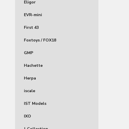
Eligor
EVR-mini
First 43
Foxtoys / FOX18
GMP
Hachette
Herpa
iscale
IST Models
IXO
J-Collection