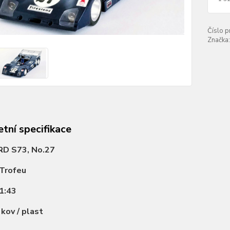
Číslo p
Značka:
tní specifikace
RD S73, No.27
Trofeu
1:43
:
kov / plast