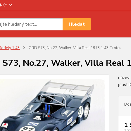
NKY
Hledat
odely 1:43
GRD S73, No.27, Walker, Villa Real 1973 1:43 Trofeu
S73, No.27, Walker, Villa Real 
název:
plast
Dos
1 
1 3