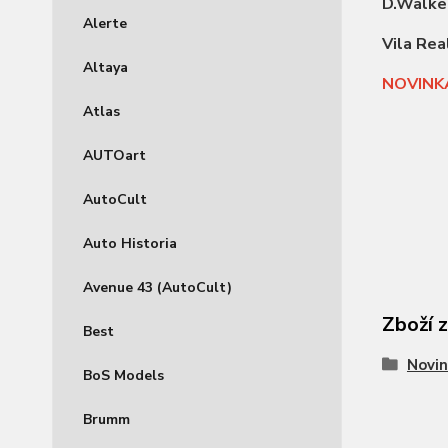
D.Walke
Alerte
Vila Rea
Altaya
NOVINKA
Atlas
AUTOart
AutoCult
Auto Historia
Avenue 43 (AutoCult)
Zboží 
Best
Novin
BoS Models
Brumm