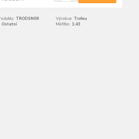
roduktu:
TRODSN08
Výrobce:
Trofeu
Ostatní
Měřítko:
1:43