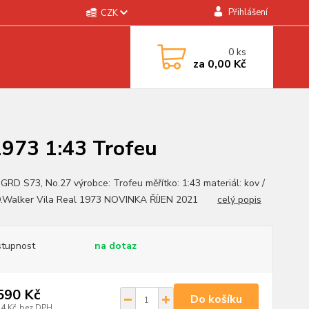
Přihlášení
CZK
0
ks
za
0,00 Kč
1973 1:43 Trofeu
 GRD S73, No.27 výrobce: Trofeu měřítko: 1:43 materiál: kov /
 D.Walker Vila Real 1973 NOVINKA ŘÍJEN 2021
celý popis
tupnost
na dotaz
590 Kč
Do košíku
14 Kč
bez DPH