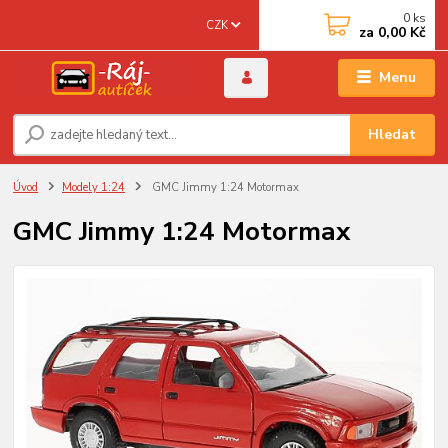
0
ks
CZK
za
0,00 Kč
Menu
Hledat
Úvod
Modely 1:24
GMC Jimmy 1:24 Motormax
GMC Jimmy 1:24 Motormax