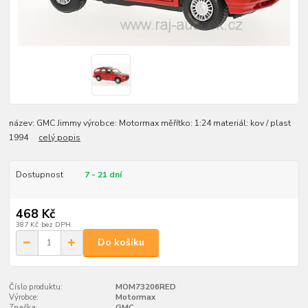
název: GMC Jimmy výrobce: Motormax měřítko: 1:24 materiál: kov / plast
1994
celý popis
Dostupnost
7 - 21 dní
468 Kč
387 Kč
bez DPH
Do košíku
Číslo produktu:
MOM73206RED
Výrobce:
Motormax
Značka:
GMC