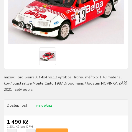
název: Ford Sierra XR 4x4 no.12 výrobce: Trofeu měřítko: 1:43 materiál:
kov / plast rallye Monte Carlo 1987 Droogmans / Joosten NOVINKA ZÁŘÍ
2021
celý popis
Dostupnost
na dotaz
1 490 Kč
1 231 Kč
bez DPH