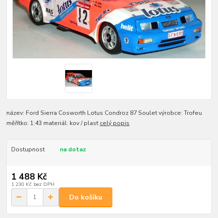
název: Ford Sierra Cosworth Lotus Condroz 87 Soulet výrobce: Trofeu
měřítko: 1:43 materiál: kov / plast
celý popis
Dostupnost
na dotaz
1 488 Kč
1 230 Kč
bez DPH
Do košíku