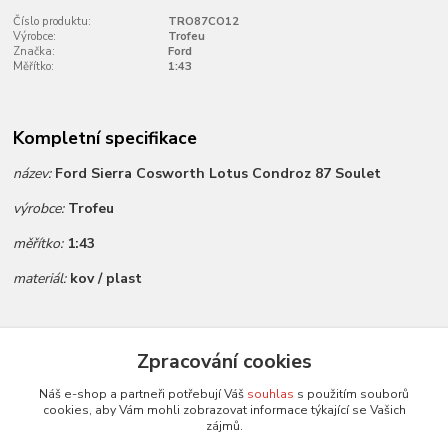
Číslo produktu:
TRO87CO12
Výrobce:
Trofeu
Značka:
Ford
Měřítko:
1:43
Kompletní specifikace
název:
Ford Sierra Cosworth Lotus Condroz 87 Soulet
výrobce:
Trofeu
měřítko:
1:43
materiál:
kov / plast
Zboží zařazeno v kategoriích
Zpracování cookies
Všechny modely
Náš e-shop a partneři potřebují Váš
souhlas
s použitím souborů
cookies, aby Vám mohli zobrazovat informace týkající se Vašich
Modely 1:43
zájmů.