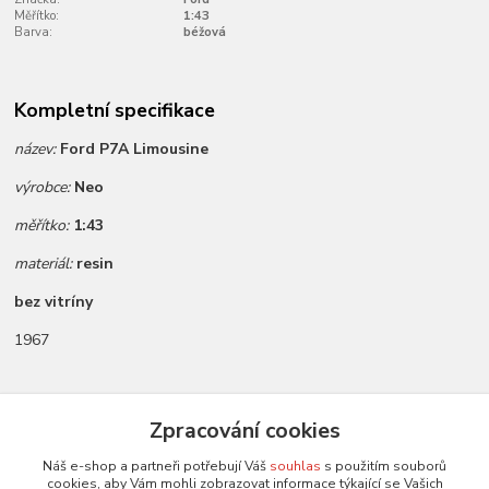
Měřítko:
1:43
Barva:
béžová
Kompletní specifikace
název:
Ford P7A Limousine
výrobce:
Neo
měřítko:
1:43
materiál:
resin
bez vitríny
1967
Zboží zařazeno v kategoriích
Zpracování cookies
Všechny modely
Náš e-shop a partneři potřebují Váš
souhlas
s použitím souborů
cookies, aby Vám mohli zobrazovat informace týkající se Vašich