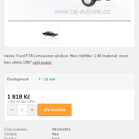
název: Ford P7A Limousine výrobce: Neo měřítko: 1:43 materiál: resin
bez vitríny 1967
celý popis
Dostupnost
7 - 21 dní
1 818 Kč
1 502 Kč
bez DPH
Do košíku
Číslo produktu:
NEO44352
Výrobce:
Neo
Značka:
Ford