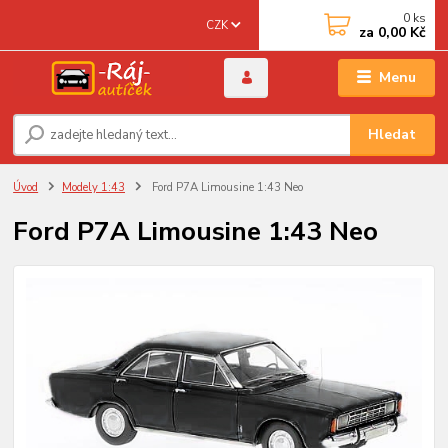
0
ks
CZK
za
0,00 Kč
Menu
Hledat
Úvod
Modely 1:43
Ford P7A Limousine 1:43 Neo
Ford P7A Limousine 1:43 Neo