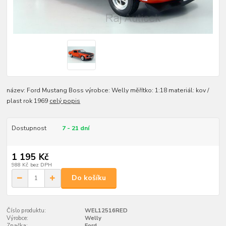
název: Ford Mustang Boss výrobce: Welly měřítko: 1:18 materiál: kov /
plast rok 1969
celý popis
Dostupnost
7 - 21 dní
1 195 Kč
988 Kč
bez DPH
Do košíku
Číslo produktu:
WEL12516RED
Výrobce:
Welly
Značka:
Ford