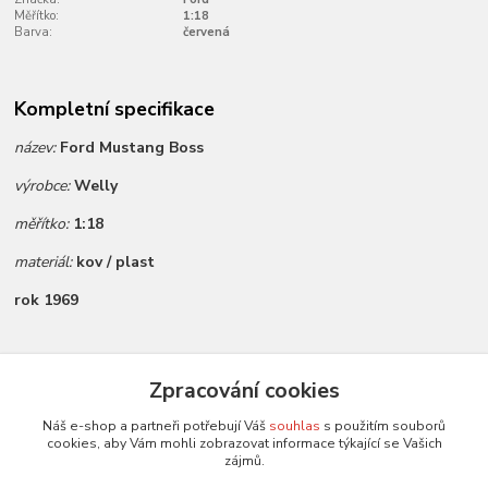
Měřítko:
1:18
Barva:
červená
Kompletní specifikace
název:
Ford Mustang Boss
výrobce:
Welly
měřítko:
1:18
materiál:
kov / plast
rok 1969
Zboží zařazeno v kategoriích
Zpracování cookies
Všechny modely
Náš e-shop a partneři potřebují Váš
souhlas
s použitím souborů
cookies, aby Vám mohli zobrazovat informace týkající se Vašich
Modely 1:18
zájmů.