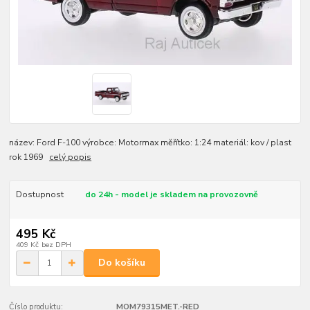
název: Ford F-100 výrobce: Motormax měřítko: 1:24 materiál: kov / plast
rok 1969
celý popis
Dostupnost
do 24h - model je skladem na provozovně
495 Kč
409 Kč
bez DPH
Do košíku
Číslo produktu:
MOM79315MET.-RED