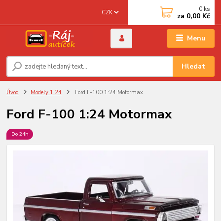
0
ks
CZK
za
0,00 Kč
Menu
Hledat
Úvod
Modely 1:24
Ford F-100 1:24 Motormax
Ford F-100 1:24 Motormax
Do 24h