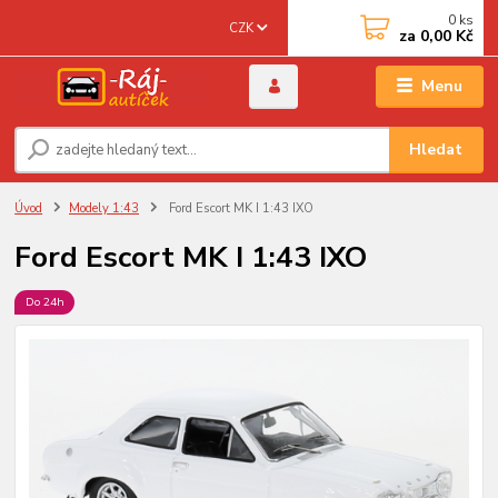
0
ks
CZK
za
0,00 Kč
Menu
Hledat
Úvod
Modely 1:43
Ford Escort MK I 1:43 IXO
Ford Escort MK I 1:43 IXO
Do 24h