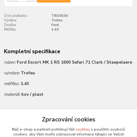
Číslo produktu:
TRO0530
Výrobce:
Trofeu
Značka:
Ford
Měřítko:
1:43
Kompletní specifikace
název:
Ford Escort MK 1 RS 1600 Safari 71 Clark / Staepelaere
výrobce:
Trofeu
měřítko:
1:43
materiál:
kov / plast
Zboží zařazeno v kategoriích
Zpracování cookies
Všechny modely
Náš e-shop a partneři potřebují Váš
souhlas
s použitím souborů
cookies, aby Vám mohli zobrazovat informace týkající se Vašich