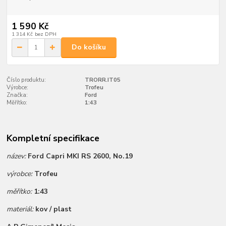
1 590 Kč
1 314 Kč
bez DPH
Do košíku
Číslo produktu:
TRORR.IT05
Výrobce:
Trofeu
Značka:
Ford
Měřítko:
1:43
Kompletní specifikace
název:
Ford Capri MKI RS 2600, No.19
výrobce:
Trofeu
měřítko:
1:43
materiál:
kov / plast