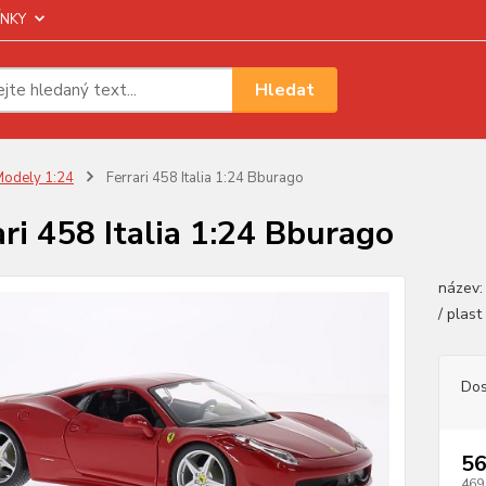
NKY
Hledat
odely 1:24
Ferrari 458 Italia 1:24 Bburago
ari 458 Italia 1:24 Bburago
název: 
/ plas
Dos
56
469