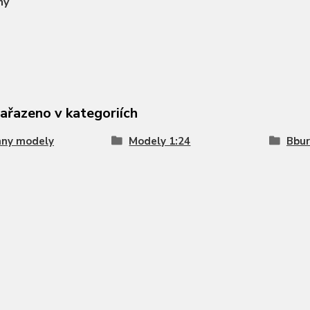
ny
zařazeno v kategoriích
hny modely
Modely 1:24
Bbu