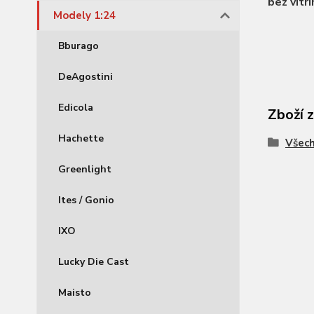
bez vitrí
Modely 1:24
Bburago
DeAgostini
Edicola
Zboží 
Hachette
Všec
Greenlight
Ites / Gonio
IXO
Lucky Die Cast
Maisto