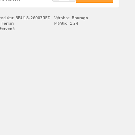
roduktu:
BBU18-26003RED
Výrobce:
Bburago
Ferrari
Měřítko:
1:24
červená