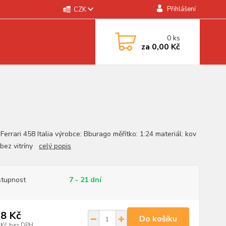
Přihlášení
CZK
0
ks
za
0,00 Kč
Ferrari 458 Italia výrobce: Bburago měřítko: 1:24 materiál: kov
t bez vitríny
celý popis
tupnost
7 - 21 dní
8 Kč
Do košíku
 Kč
bez DPH