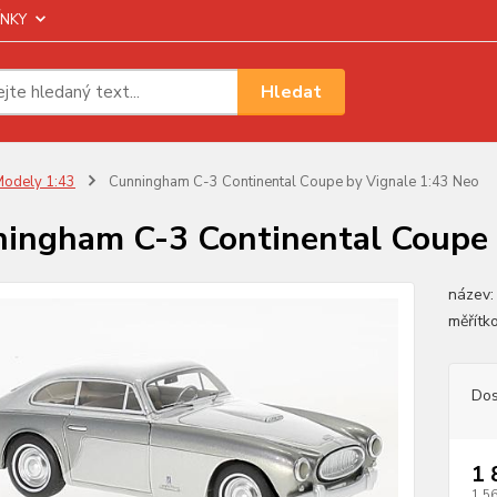
NKY
Hledat
odely 1:43
Cunningham C-3 Continental Coupe by Vignale 1:43 Neo
ingham C-3 Continental Coupe 
název:
měřítko
Dos
1 
1 5