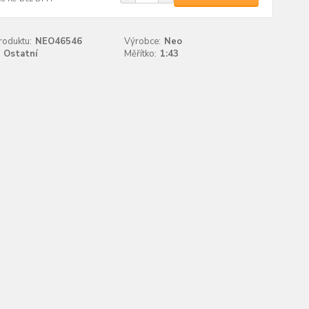
roduktu:
NEO46546
Výrobce:
Neo
Ostatní
Měřítko:
1:43