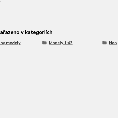
2
zařazeno v kategoriích
hny modely
Modely 1:43
Neo