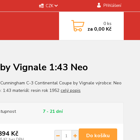
Přihlášení
CZK
0
ks
za
0,00 Kč
by Vignale 1:43 Neo
 Cunningham C-3 Continental Coupe by Vignale výrobce: Neo
: 1:43 materiál: resin rok 1952
celý popis
tupnost
7 - 21 dní
894 Kč
Do košíku
65 Kč
bez DPH