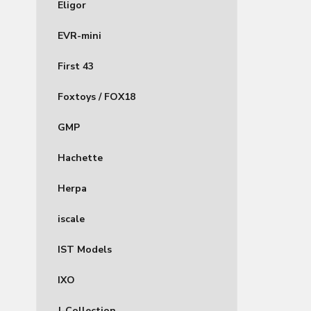
Eligor
EVR-mini
First 43
Foxtoys / FOX18
GMP
Hachette
Herpa
iscale
IST Models
IXO
J-Collection