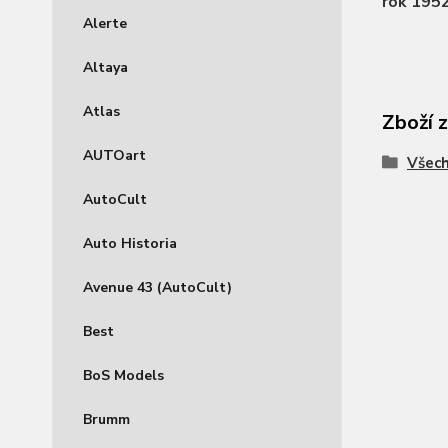
rok 195
Alerte
Altaya
Atlas
Zboží 
AUTOart
Všec
AutoCult
Auto Historia
Avenue 43 (AutoCult)
Best
BoS Models
Brumm