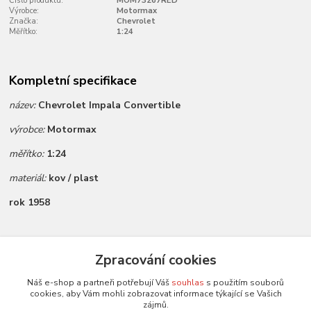
Číslo produktu:
MOM73267RED
Výrobce:
Motormax
Značka:
Chevrolet
Měřítko:
1:24
Kompletní specifikace
název:
Chevrolet Impala Convertible
výrobce:
Motormax
měřítko:
1:24
materiál:
kov / plast
rok 1958
Zboží zařazeno v kategoriích
Zpracování cookies
Všechny modely
Náš e-shop a partneři potřebují Váš
souhlas
s použitím souborů
cookies, aby Vám mohli zobrazovat informace týkající se Vašich
Modely 1:24
zájmů.