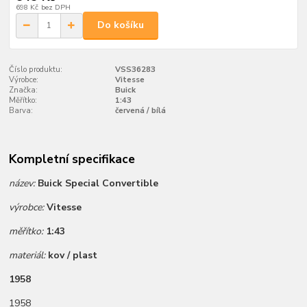
698 Kč
bez DPH
Do košíku
Číslo produktu:
VSS36283
Výrobce:
Vitesse
Značka:
Buick
Měřítko:
1:43
Barva:
červená / bílá
Kompletní specifikace
název:
Buick Special Convertible
výrobce:
Vitesse
měřítko:
1:43
materiál:
kov / plast
1958
1958