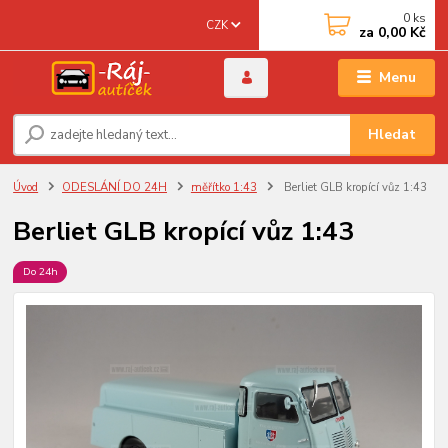
0
ks
CZK
za
0,00 Kč
Menu
Hledat
Úvod
ODESLÁNÍ DO 24H
měřítko 1:43
Berliet GLB kropící vůz 1:43
Berliet GLB kropící vůz 1:43
Do 24h