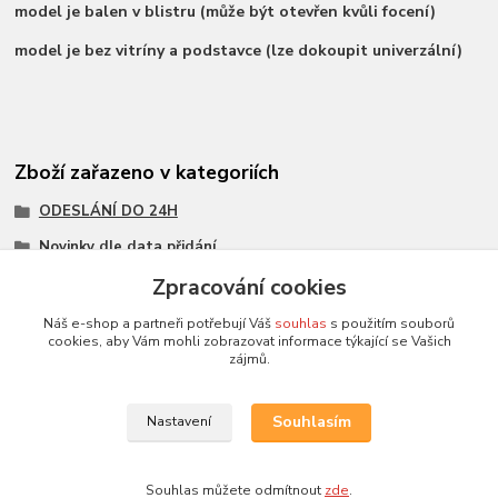
model je balen v blistru (může být otevřen kvůli focení)
model je bez vitríny a podstavce (lze dokoupit univerzální)
Zboží zařazeno v kategoriích
ODESLÁNÍ DO 24H
Novinky dle data přidání
Všechny modely
Zpracování cookies
Modely 1:43
Náš e-shop a partneři potřebují Váš
souhlas
s použitím souborů
cookies, aby Vám mohli zobrazovat informace týkající se Vašich
měřítko 1:43
zájmů.
Atlas
Souhlasím
Nastavení
Souhlas můžete odmítnout
zde
.