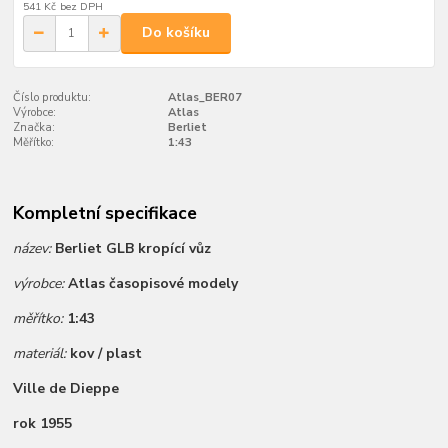
541 Kč
bez DPH
Do košíku
Číslo produktu:
Atlas_BER07
Výrobce:
Atlas
Značka:
Berliet
Měřítko:
1:43
Kompletní specifikace
název:
Berliet GLB kropící vůz
výrobce:
Atlas časopisové modely
měřítko:
1:43
materiál:
kov / plast
Ville de Dieppe
rok 1955