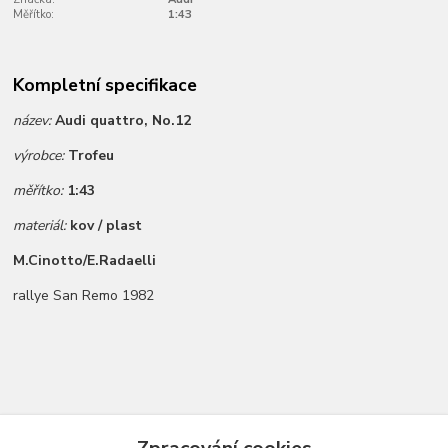
Měřítko:
1:43
Kompletní specifikace
název:
Audi quattro, No.12
výrobce:
Trofeu
měřítko:
1:43
materiál:
kov / plast
M.Cinotto/E.Radaelli
rallye San Remo 1982
Zboží zařazeno v kategoriích