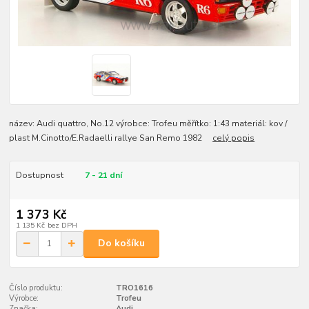
název: Audi quattro, No.12 výrobce: Trofeu měřítko: 1:43 materiál: kov /
plast M.Cinotto/E.Radaelli rallye San Remo 1982
celý popis
Dostupnost
7 - 21 dní
1 373 Kč
1 135 Kč
bez DPH
Do košíku
Číslo produktu:
TRO1616
Výrobce:
Trofeu
Značka:
Audi