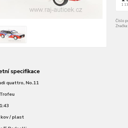
1 1
Číslo p
Značka:
tní specifikace
di quattro, No.11
Trofeu
1:43
:
kov / plast