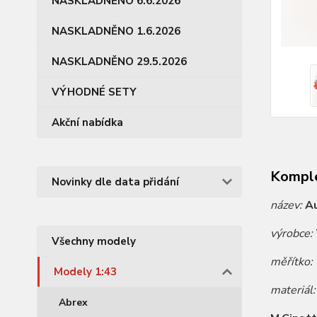
NASKLADNĚNO 6.6.2026
NASKLADNĚNO 1.6.2026
NASKLADNĚNO 29.5.2026
VÝHODNÉ SETY
Akční nabídka
Komple
Novinky dle data přidání
název:
Au
výrobce:
Všechny modely
měřítko:
Modely 1:43
materiál
Abrex