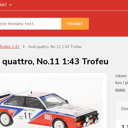
NKY
Hledat
odely 1:43
Audi quattro, No.11 1:43 Trofeu
 quattro, No.11 1:43 Trofeu
název:
kov / 
popis
Dos
1 