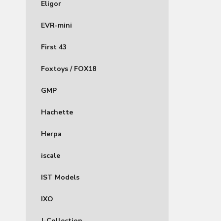
Eligor
EVR-mini
First 43
Foxtoys / FOX18
GMP
Hachette
Herpa
iscale
IST Models
IXO
J-Collection