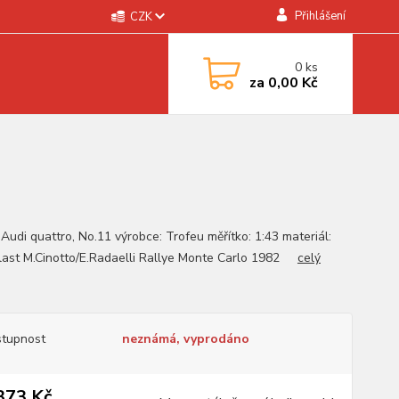
Přihlášení
CZK
0
ks
za
0,00 Kč
 Audi quattro, No.11 výrobce: Trofeu měřítko: 1:43 materiál:
plast M.Cinotto/E.Radaelli Rallye Monte Carlo 1982
celý
tupnost
neznámá, vyprodáno
373 Kč