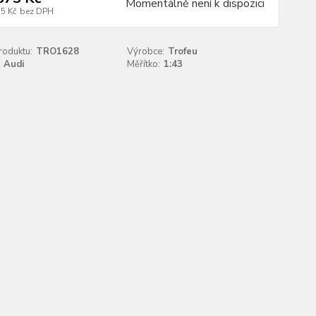
Momentálně není k dispozici
35 Kč
bez DPH
roduktu:
TRO1628
Výrobce:
Trofeu
Audi
Měřítko:
1:43