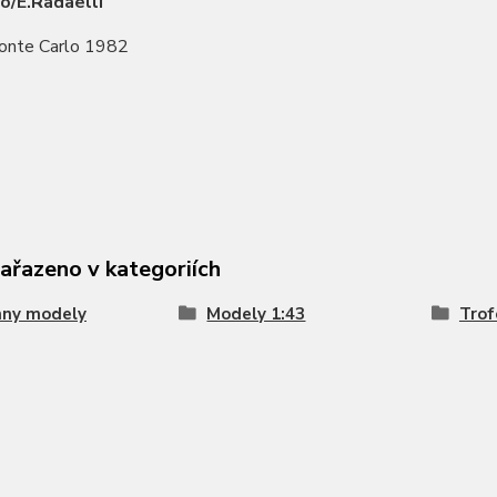
o/E.Radaelli
onte Carlo 1982
zařazeno v kategoriích
hny modely
Modely 1:43
Trof