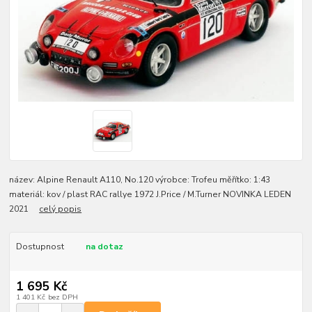
název: Alpine Renault A110, No.120 výrobce: Trofeu měřítko: 1:43
materiál: kov / plast RAC rallye 1972 J.Price / M.Turner NOVINKA LEDEN
2021
celý popis
Dostupnost
na dotaz
1 695 Kč
1 401 Kč
bez DPH