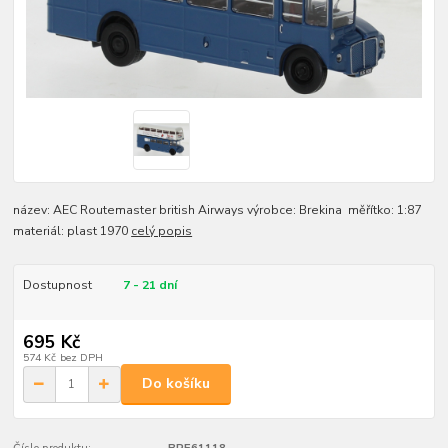
název: AEC Routemaster british Airways výrobce: Brekina měřítko: 1:87
materiál: plast 1970
celý popis
Dostupnost
7 - 21 dní
695 Kč
574 Kč
bez DPH
Do košíku