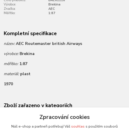
Číslo produktu:
BRE61118
Výrobce:
Brekina
Značka:
AEC
Měřítko:
1:87
Kompletní specifikace
název:
AEC Routemaster british Airways
výrobce:
Brekina
měřítko:
1:87
materiál:
plast
1970
Zboží zařazeno v kategoriích
Novinky dle data přidání
Zpracování cookies
Všechny modely
Náš e-shop a partneři potřebují Váš
souhlas
s použitím souborů