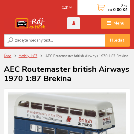
0
ks
CZK
za
0,00 Kč
Menu
Hledat
Úvod
Modely 1:87
AEC Routemaster british Airways 1970 1:87 Brekina
AEC Routemaster british Airways
1970 1:87 Brekina