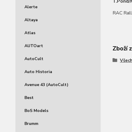
T.Pond/
Alerte
RAC Rall
Altaya
Atlas
AUTOart
Zboží 
AutoCult
Všec
Auto Historia
Avenue 43 (AutoCult)
Best
BoS Models
Brumm