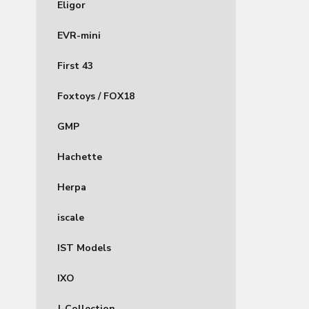
Eligor
EVR-mini
First 43
Foxtoys / FOX18
GMP
Hachette
Herpa
iscale
IST Models
IXO
J-Collection