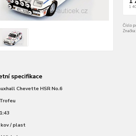
1 
1 4
Číslo p
Značka:
tní specifikace
auxhall Chevette HSR No.6
Trofeu
1:43
:
kov / plast