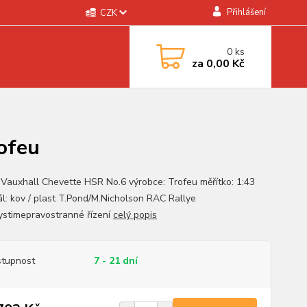
Přihlášení
CZK
0
ks
za
0,00 Kč
ofeu
 Vauxhall Chevette HSR No.6 výrobce: Trofeu měřítko: 1:43
ál: kov / plast T.Pond/M.Nicholson RAC Rallye
stimepravostranné řízení
celý popis
tupnost
7 - 21 dní