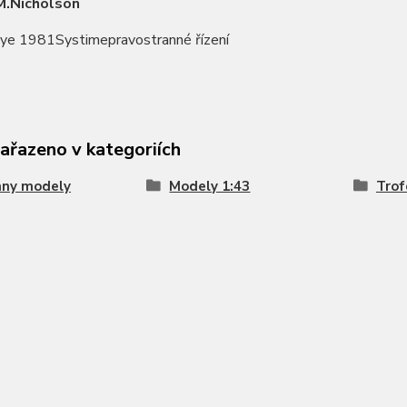
M.Nicholson
ye 1981Systimepravostranné řízení
zařazeno v kategoriích
hny modely
Modely 1:43
Trof