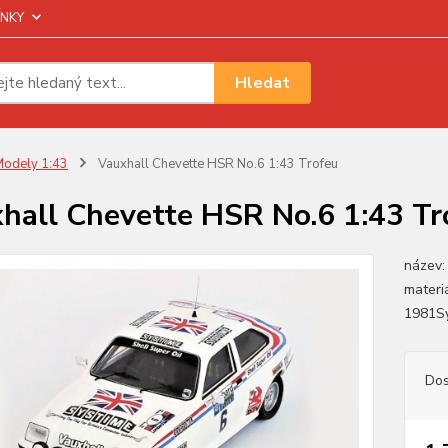
NKY
Hledat
odely 1:43
Vauxhall Chevette HSR No.6 1:43 Trofeu
hall Chevette HSR No.6 1:43 Tr
název:
materi
1981Sy
Dos