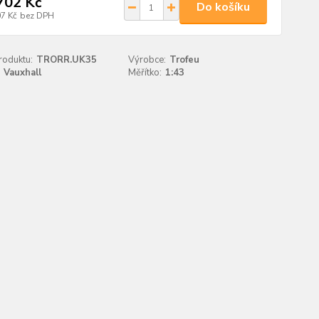
702 Kč
Do košíku
07 Kč
bez DPH
roduktu:
TRORR.UK35
Výrobce:
Trofeu
Vauxhall
Měřítko:
1:43