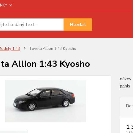
NKY
Hledat
odely 1:43
Toyota Allion 1:43 Kyosho
ta Allion 1:43 Kyosho
název:
popis
Dos
1 
1 0