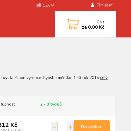
Přihlášení
CZK
0
ks
za
0,00 Kč
 Toyota Allion výrobce: Kyosho měřítko: 1:43 rok 2015
celý
tupnost
2 - 8 týdnů
312 Kč
Do košíku
84 Kč
bez DPH