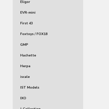
Eligor
EVR-mini
First 43
Foxtoys / FOX18
GMP
Hachette
Herpa
iscale
IST Models
IXO
J-Collection