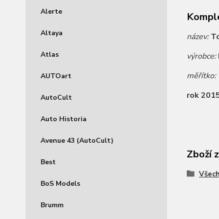
Alerte
Komple
Altaya
název:
To
Atlas
výrobce:
měřítko:
AUTOart
rok 201
AutoCult
Auto Historia
Avenue 43 (AutoCult)
Zboží 
Best
Všec
BoS Models
Brumm