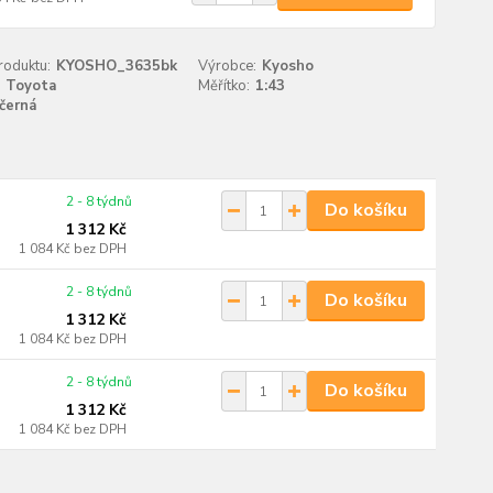
roduktu:
KYOSHO_3635bk
Výrobce:
Kyosho
Toyota
Měřítko:
1:43
černá
2 - 8 týdnů
Do košíku
1 312 Kč
1 084 Kč
bez DPH
2 - 8 týdnů
Do košíku
1 312 Kč
1 084 Kč
bez DPH
2 - 8 týdnů
Do košíku
1 312 Kč
1 084 Kč
bez DPH