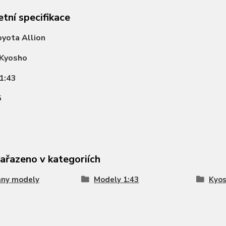
tní specifikace
yota Allion
Kyosho
1:43
5
zařazeno v kategoriích
hny modely
Modely 1:43
Kyo