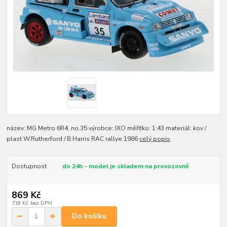
název: MG Metro 6R4, no.35 výrobce: IXO měřítko: 1:43 materiál: kov /
plast W.Rutherford / B.Harris RAC rallye 1986
celý popis
Dostupnost
do 24h - model je skladem na provozovně
869 Kč
718 Kč
bez DPH
Do košíku