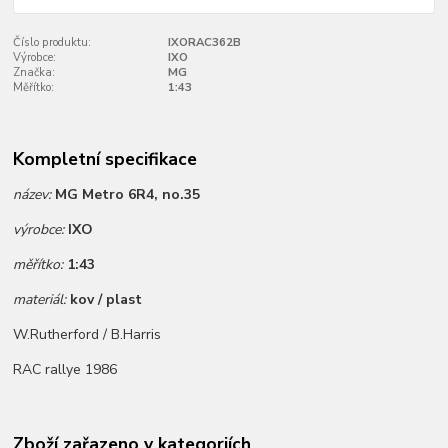
Číslo produktu:
IXORAC362B
Výrobce:
IXO
Značka:
MG
Měřítko:
1:43
Kompletní specifikace
název:
MG Metro 6R4, no.35
výrobce:
IXO
měřítko:
1:43
materiál:
kov / plast
W.Rutherford / B.Harris
RAC rallye 1986
Zboží zařazeno v kategoriích