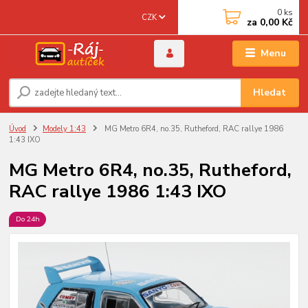
0
ks
CZK
za
0,00 Kč
Menu
Hledat
Úvod
Modely 1:43
MG Metro 6R4, no.35, Rutheford, RAC rallye 1986
1:43 IXO
MG Metro 6R4, no.35, Rutheford,
RAC rallye 1986 1:43 IXO
Do 24h